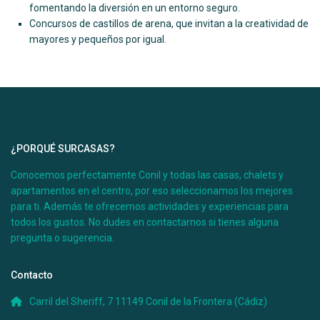
fomentando la diversión en un entorno seguro.
Concursos de castillos de arena, que invitan a la creatividad de
mayores y pequeños por igual.
¿PORQUÉ SURCASAS?
Conocemos perfectamente Conil y todas las casas, chalets y
apartamentos en el centro, por eso seleccionamos los mejores
para ti. Además te ofrecemos actividades y experiencias para
todos los gustos. No dudes en contactarnos si tienes alguna
pregunta o sugerencia.
Contacto
Carril del Sheriff, 7 11149 Conil de la Frontera (Cádiz)