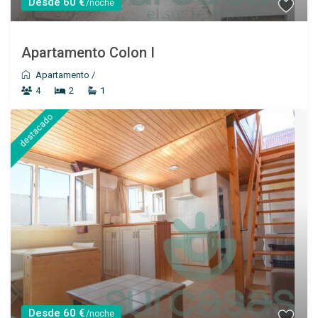
Desde 60 €
/noche
Apartamento Colon I
Apartamento
/
4
2
1
destacado
Desde 60 €
/noche