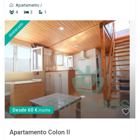
Apartamento
/
4
2
1
destacado
Desde 60 €
/noche
Apartamento Colon II