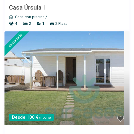
Casa Úrsula I
Casa con piscina
/
4
2
1
2 Plaza
destacado
Desde 60 €
/por noche
Apartamento Colon I
Ver más
Desde 100 €
/noche