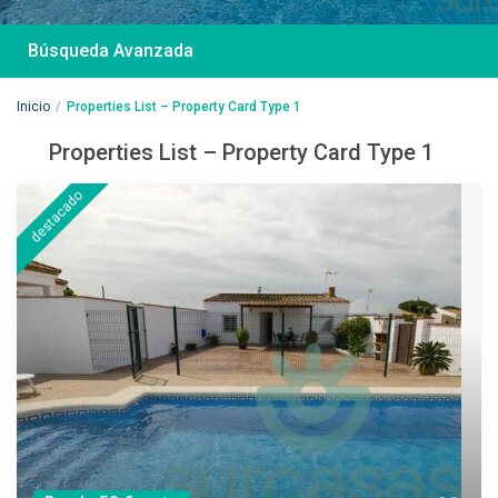
Búsqueda Avanzada
Inicio
Properties List – Property Card Type 1
Properties List – Property Card Type 1
Desde 85 €
/por noche
destacado
Casa Irene – Casa en
El Colorado
Ver más