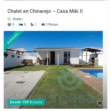
Casa Úrsula III
Chalet en Chinarejo – Casa Miki II
Chalet
/
Ver más
5
3
1
2 Plazas
destacado
Desde 150 €
/por noche
Desde 100 €
/noche
Casa Matías