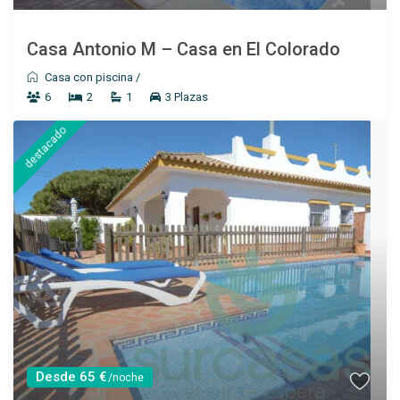
Desde 100 €
/por noche
Casa Antonio M – Casa en El Colorado
Casa Úrsula I
Casa con piscina
/
6
2
1
3 Plazas
Ver más
destacado
Desde 100 €
Desde 65 €
/por noche
/noche