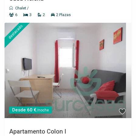
Chalet
/
6
3
2
2 Plazas
destacado
Desde 60 €
/noche
Apartamento Colon I