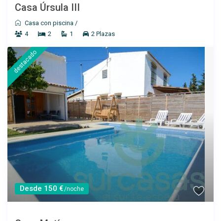
Casa Úrsula III
Casa con piscina
/
4
2
1
2 Plazas
destacado
Desde 60 €
/por noche
Apartamento Colon II
Ver más
Desde 150 €
/noche