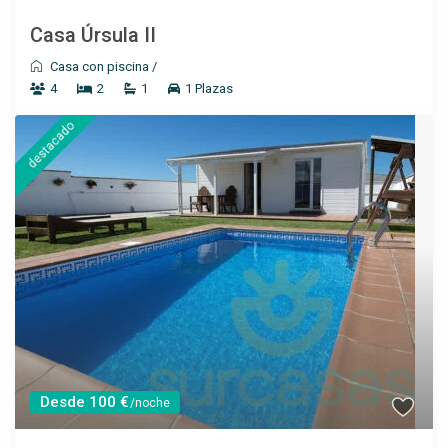
Casa Úrsula II
Ver más
Casa con piscina
/
4
2
1
1 Plazas
destacado
Desde 150 €
/por noche
Casa Helena
Desde 100 €
/noche
Ver más