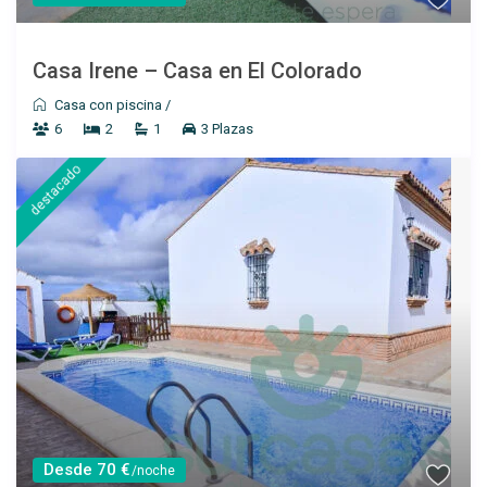
Casa Irene – Casa en El Colorado
Desde 100 €
/por noche
Casa con piscina
/
Casa Úrsula II
6
2
1
3 Plazas
destacado
Ver más
Desde 70 €
/noche