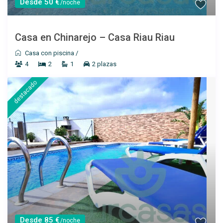
Desde 50 €
/noche
Casa en Chinarejo – Casa Riau Riau
Casa con piscina
/
Desde 65 €
/por noche
4
2
1
2 plazas
Chalet en Chinarejo –
destacado
Casa Miki II
Ver más
Desde 85 €
/noche