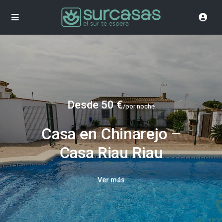
Desde 50 €
/por noche
Casa en Chinarejo –
Casa Riau Riau
Ver más