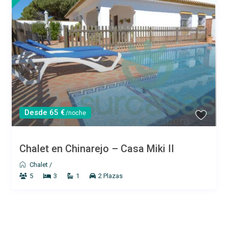
Desde 65 €
/noche
Chalet en Chinarejo – Casa Miki II
Chalet
/
5
3
1
2 Plazas