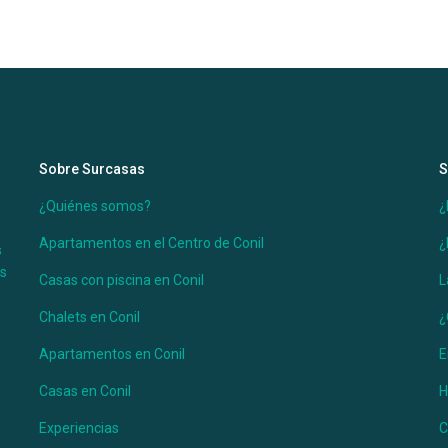
Sobre Surcasas
S
¿Quiénes somos?
¿
Apartamentos en el Centro de Conil
¿
s
es
Casas con piscina en Conil
L
Chalets en Conil
¿
Apartamentos en Conil
E
Casas en Conil
H
Experiencias
C