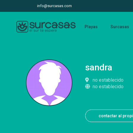
info@surcasas.com
Playas
Surcasas
sandra
no establecido
no establecido
contactar al prop