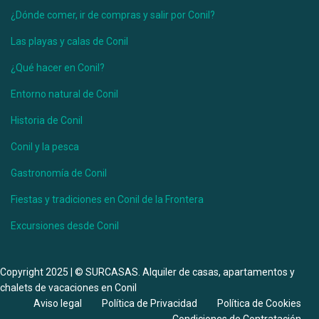
Casa Úrsula III
¿Dónde comer, ir de compras y salir por Conil?
Las playas y calas de Conil
Ver más
¿Qué hacer en Conil?
Entorno natural de Conil
Historia de Conil
Conil y la pesca
Gastronomía de Conil
Fiestas y tradiciones en Conil de la Frontera
Excursiones desde Conil
Desde 150 €
/por noche
Copyright 2025 | © SURCASAS. Alquiler de casas, apartamentos y
chalets de vacaciones en Conil
Casa Matías
Aviso legal
Política de Privacidad
Política de Cookies