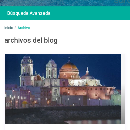
Búsqueda Avanzada
Inicio
Archivo
archivos del blog
Desde 85 €
/por noche
Casa Irene – Casa en
El Colorado
Ver más