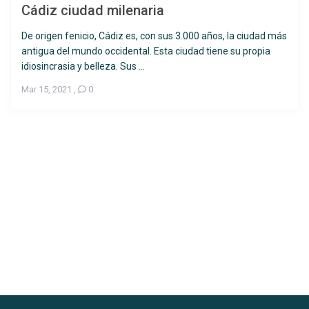
Cádiz ciudad milenaria
De origen fenicio, Cádiz es, con sus 3.000 años, la ciudad más
antigua del mundo occidental. Esta ciudad tiene su propia
idiosincrasia y belleza. Sus ...
Desde 65 €
/por noche
Mar 15, 2021
,
0
Chalet en Chinarejo –
Casa Miki II
Ver más