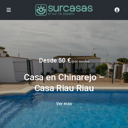
Desde 50 €
/por noche
Casa en Chinarejo –
Casa Riau Riau
Ver más