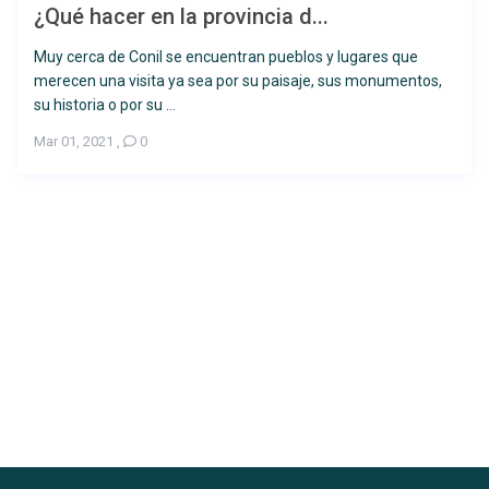
¿Qué hacer en la provincia d...
Muy cerca de Conil se encuentran pueblos y lugares que
merecen una visita ya sea por su paisaje, sus monumentos,
su historia o por su ...
Desde 65 €
/por noche
Mar 01, 2021
,
0
Chalet en Chinarejo –
Casa Miki II
Ver más