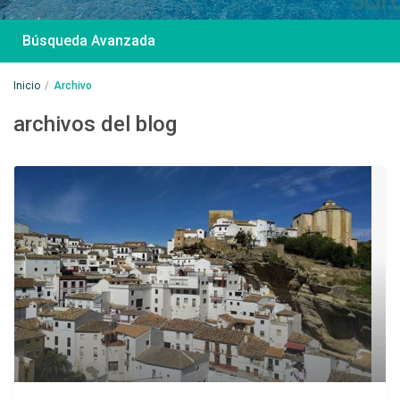
Búsqueda Avanzada
Inicio
Archivo
archivos del blog
Desde 85 €
/por noche
Casa Irene – Casa en
El Colorado
Ver más