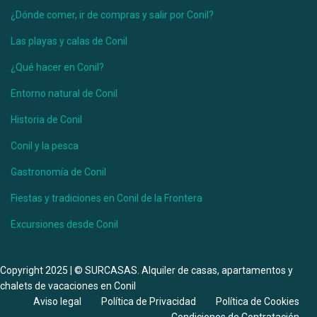
Casa Úrsula III
¿Dónde comer, ir de compras y salir por Conil?
Las playas y calas de Conil
Ver más
¿Qué hacer en Conil?
Entorno natural de Conil
Historia de Conil
Conil y la pesca
Gastronomía de Conil
Fiestas y tradiciones en Conil de la Frontera
Excursiones desde Conil
Desde 150 €
/por noche
Copyright 2025 | © SURCASAS. Alquiler de casas, apartamentos y
chalets de vacaciones en Conil
Casa Matías
Aviso legal
Política de Privacidad
Política de Cookies