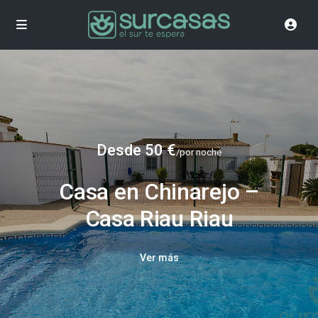
Desde 50 €
/por noche
Casa en Chinarejo –
Casa Riau Riau
Ver más