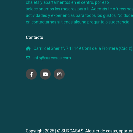
Chalet en Chin
chalets y apartamentos en el centro, por eso
seleccionamos los mejores para ti. Además te ofrecemo
Casa Miki II
actividades y experiencias para todos los gustos. No dud
en contactarnos si tienes alguna pregunta o sugerencia.
Si te gusta el senderismo, el deporte en plena naturale
Contacto
magníficas vacaciones en esta coqueta casa rural en C
Carril del Sheriff, 7 11149 Conil de la Frontera (Cádiz)
minutos en coche del centro de Conil y sus playas o cal
info@surcasas.com
Ver más
Copyright 2025 | © SURCASAS. Alquiler de casas, aparta