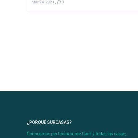
Mar 24, 2021
,
0
Desde 65 €
¿PORQUÉ SURCASAS?
/por noche
Conocemos perfectamente Conil y todas las casas,