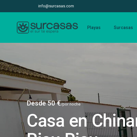
info@surcasas.com
Playas
Surcasas
Desde 50 €
/por noche
Casa en China