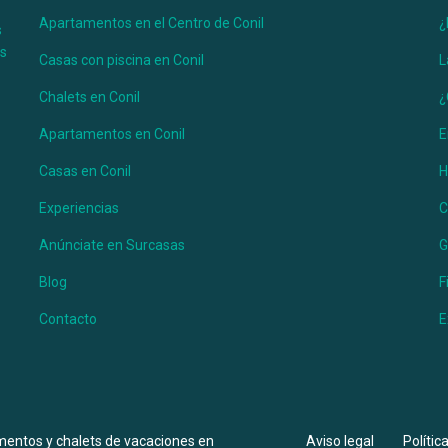
arejo –
Apartamentos en el Centro de Conil
¿
s
es
Casas con piscina en Conil
L
Chalets en Conil
¿
za y la tranquilidad no lo dudes y pasa unas
Apartamentos en Conil
E
hinarejo. Se encuentra a tan solo unos 6
as. Muy cerca de la zona de El Colorao ...
Casas en Conil
H
Experiencias
C
Anúnciate en Surcasas
G
Blog
F
Contacto
E
mentos y chalets de vacaciones en
Aviso legal
Polític