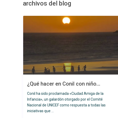
archivos del blog
Desde 85 €
/por noche
Casa Irene – C
Colorado
¿Qué hacer en Conil con niño...
Casa de 2 dormitorios en la zona de El Colorado. Muy 
puedes pasear o montar en bici por sus senderos y a
Conil ha sido proclamada «Ciudad Amiga de la
Conil y sus playas. En la casa encontramos todo lo n
Infancia», un galardón otorgado por el Comité
de relax, con ...
Nacional de UNICEF como respuesta a todas las
iniciativas que ...
Ver más