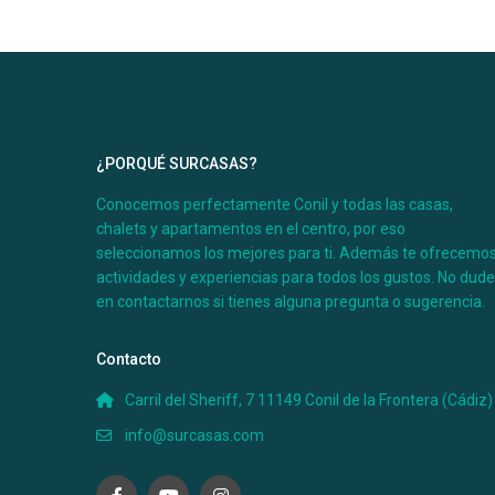
¿PORQUÉ SURCASAS?
Conocemos perfectamente Conil y todas las casas,
Desde 100 €
/por noche
chalets y apartamentos en el centro, por eso
Casa Úrsula II
seleccionamos los mejores para ti. Además te ofrecemo
actividades y experiencias para todos los gustos. No dud
en contactarnos si tienes alguna pregunta o sugerencia.
Coqueta casa con 2 habitaciones en zona tranquila y 
Contacto
como con las playas y calas de la zona. A escasos me
puedes disfrutar de bonitos paseos a la sombra de los
Carril del Sheriff, 7 11149 Conil de la Frontera (Cádiz)
naturaleza que más te ...
info@surcasas.com
Ver más