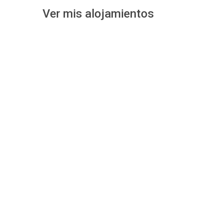
Ver mis alojamientos
Desde 85 €
/por noche
Casa Irene – C
Colorado
Casa de 2 dormitorios en la zona de El Colorado. Muy 
puedes pasear o montar en bici por sus senderos y a
Conil y sus playas. En la casa encontramos todo lo n
de relax, con ...
Ver más