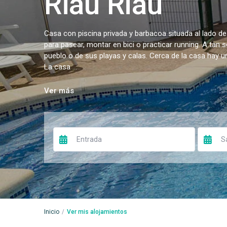
Riau Riau
Casa con piscina privada y barbacoa situada al lado de
para pasear, montar en bici o practicar running. A tan 
pueblo o de sus playas y calas. Cerca de la casa hay 
La casa ...
Ver más
Inicio
Ver mis alojamientos