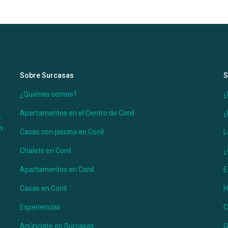
Sobre Surcasas
S
¿Quiénes somos?
¿
Apartamentos en el Centro de Conil
¿
s
es
Casas con piscina en Conil
L
Chalets en Conil
¿
muy bien comunicada, tanto con el pueblo
tros de los pinares de Roche donde
Apartamentos en Conil
E
 pinos o de los deportes en plena
Casas en Conil
H
Experiencias
C
Anúnciate en Surcasas
G