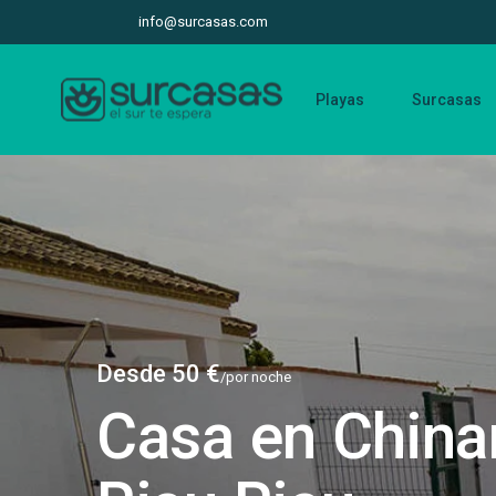
info@surcasas.com
Playas
Surcasas
Desde 50 €
/por noche
Casa en China