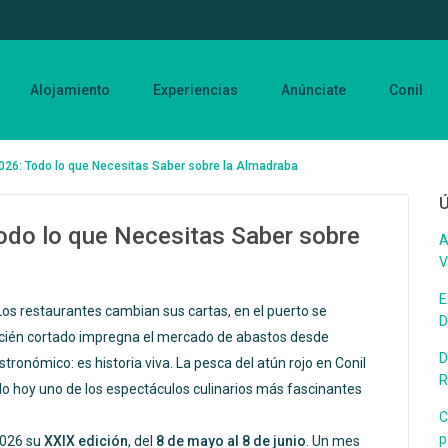
Alojamiento
Experiencias
Anúnciate
Conil
2026: Todo lo que Necesitas Saber sobre la Almadraba
Ú
Todo lo que Necesitas Saber sobre
A
V
E
 Los restaurantes cambian sus cartas, en el puerto se
D
 recién cortado impregna el mercado de abastos desde
D
ronómico: es historia viva. La pesca del atún rojo en Conil
R
o hoy uno de los espectáculos culinarios más fascinantes
C
p
2026 su
XXIX edición
, del
8 de mayo al 8 de junio
. Un mes