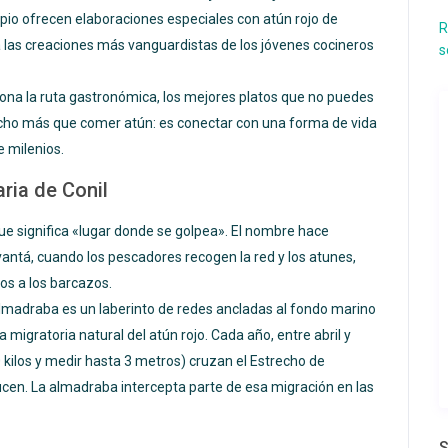
ipio ofrecen elaboraciones especiales con atún rojo de
R
 las creaciones más vanguardistas de los jóvenes cocineros
s
iona la ruta gastronómica, los mejores platos que no puedes
mucho más que comer atún: es conectar con una forma de vida
 milenios.
ria de Conil
e significa «lugar donde se golpea». El nombre hace
vantá, cuando los pescadores recogen la red y los atunes,
os a los barcazos.
almadraba es un laberinto de redes ancladas al fondo marino
 migratoria natural del atún rojo. Cada año, entre abril y
 kilos y medir hasta 3 metros) cruzan el Estrecho de
cen. La almadraba intercepta parte de esa migración en las
S