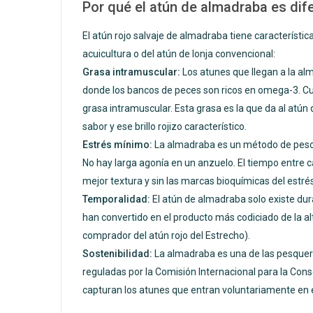
Por qué el atún de almadraba es dif
El atún rojo salvaje de almadraba tiene característi
acuicultura o del atún de lonja convencional:
Grasa intramuscular:
Los atunes que llegan a la al
donde los bancos de peces son ricos en omega-3. 
grasa intramuscular. Esta grasa es la que da al atú
sabor y ese brillo rojizo característico.
Estrés mínimo:
La almadraba es un método de pesca 
No hay larga agonía en un anzuelo. El tiempo entre 
mejor textura y sin las marcas bioquímicas del estré
Temporalidad:
El atún de almadraba solo existe du
han convertido en el producto más codiciado de la a
comprador del atún rojo del Estrecho).
Sostenibilidad:
La almadraba es una de las pesquer
reguladas por la Comisión Internacional para la Cons
capturan los atunes que entran voluntariamente en el